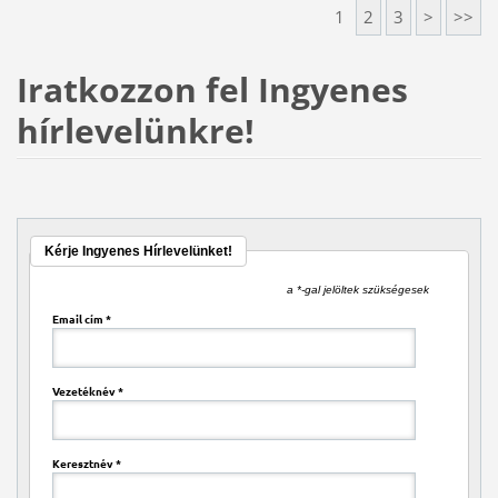
1
2
3
>
>>
Iratkozzon fel Ingyenes
hírlevelünkre!
Kérje Ingyenes Hírlevelünket!
a *-gal jelöltek szükségesek
Email cím
*
Vezetéknév
*
Keresztnév
*