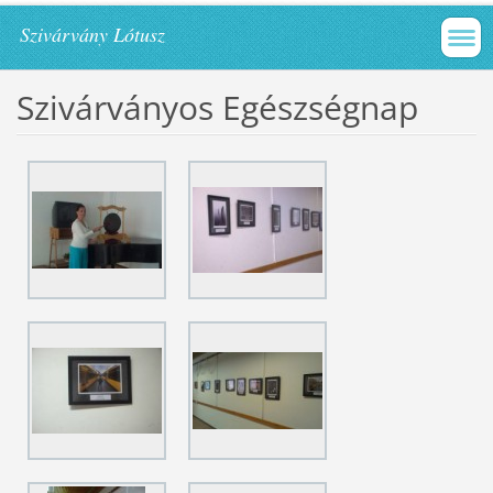
Szivárvány Lótusz
Szivárványos Egészségnap