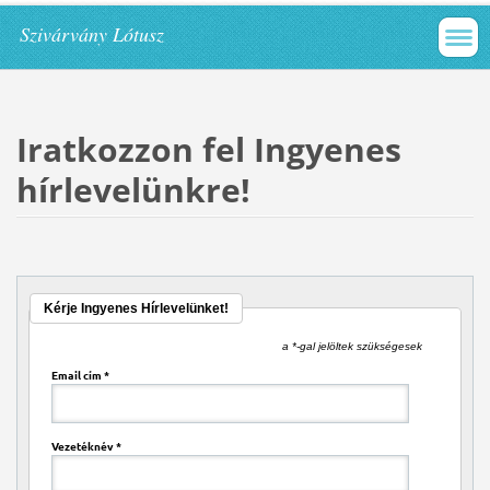
Szivárvány Lótusz
Iratkozzon fel Ingyenes
hírlevelünkre!
Kérje Ingyenes Hírlevelünket!
a *-gal jelöltek szükségesek
Email cím
*
Vezetéknév
*