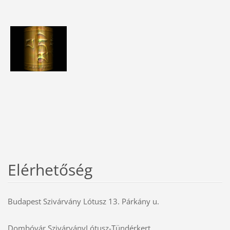
Elérhetőség
Budapest Szivárvány Lótusz 13. Párkány u.
Dombóvár SzivárványLótusz-Tündérkert