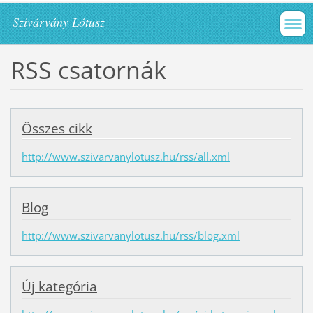
Szivárvány Lótusz
RSS csatornák
Összes cikk
http://www.szivarvanylotusz.hu/rss/all.xml
Blog
http://www.szivarvanylotusz.hu/rss/blog.xml
Új kategória