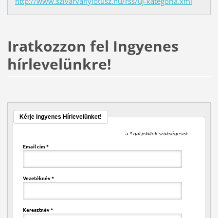
http://www.szivarvanylotusz.hu/rss/uj-kategoria.xml
Iratkozzon fel Ingyenes
hírlevelünkre!
Kérje Ingyenes Hírlevelünket!
a *-gal jelöltek szükségesek
Email cím
*
Vezetéknév
*
Keresztnév
*