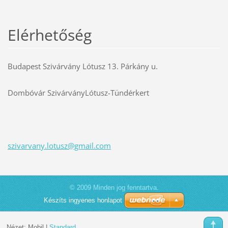
Elérhetőség
Budapest Szivárvány Lótusz 13. Párkány u.
Dombóvár SzivárványLótusz-Tündérkert
szivarva
ny.lotus
z@gmail.
com
© 2009 Minden jog fenntartva.
Készíts ingyenes honlapot
Nézet:
Mobil
|
Standard