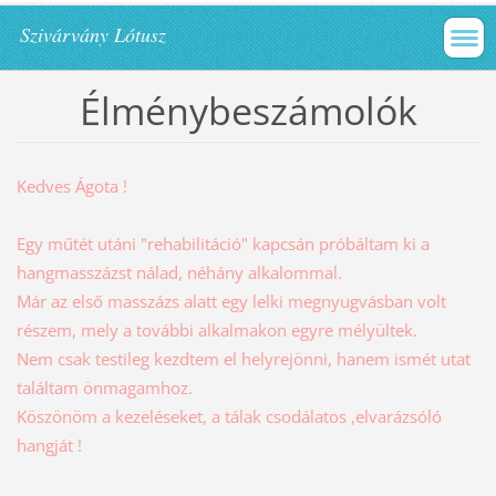
Szivárvány Lótusz
Élménybeszámolók
Kedves Ágota !
Egy műtét utáni "rehabilitáció" kapcsán próbáltam ki a
hangmasszázst nálad, néhány alkalommal.
Már az első masszázs alatt egy lelki megnyugvásban volt
részem, mely a további alkalmakon egyre mélyültek.
Nem csak testileg kezdtem el helyrejönni, hanem ismét utat
találtam önmagamhoz.
Köszönöm a kezeléseket, a tálak csodálatos ,elvarázsóló
hangját !