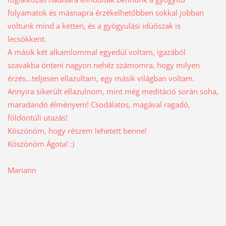
folyamatok és másnapra érzékelhetőbben sokkal jobban
voltunk mind a ketten, és a gyógyulási idüőszak is
lecsökkent.
A másik két alkamlommal egyedül voltam, igazából
szavakba önteni nagyon nehéz számomra, hogy milyen
érzés...teljesen ellazultam, egy másik világban voltam.
Annyira sikerült ellazulnom, mint még meditáció során soha,
maradandó élményem! Csodálatos, magával ragadó,
földöntúli utazás!
Köszönöm, hogy részem lehetett benne!
Köszönöm Ágota! :)
Mariann