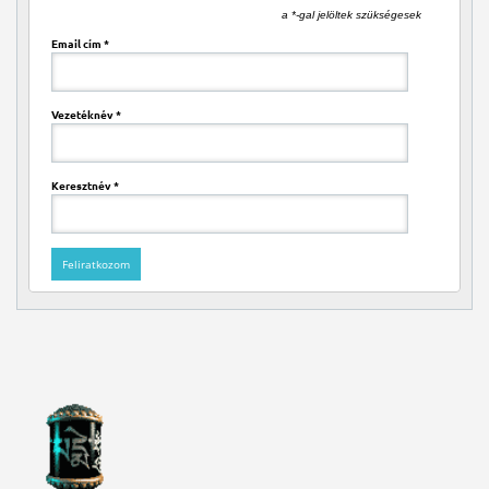
a *-gal jelöltek szükségesek
Email cím
*
Vezetéknév
*
Keresztnév
*