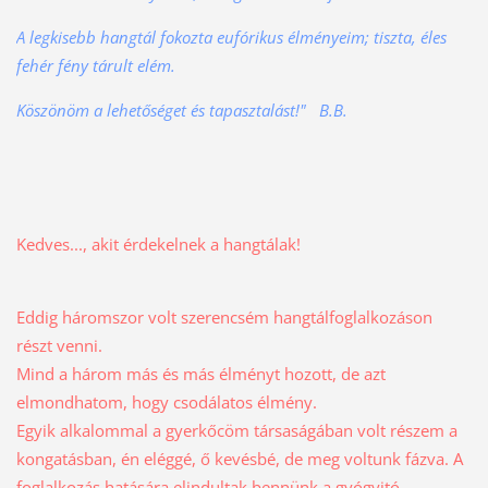
A legkisebb hangtál fokozta eufórikus élményeim; tiszta, éles
fehér fény tárult elém.
Köszönöm a lehetőséget és tapasztalást!" B.B.
Kedves..., akit érdekelnek a hangtálak!
Eddig háromszor volt szerencsém hangtálfoglalkozáson
részt venni.
Mind a három más és más élményt hozott, de azt
elmondhatom, hogy csodálatos élmény.
Egyik alkalommal a gyerkőcöm társaságában volt részem a
kongatásban, én eléggé, ő kevésbé, de meg voltunk fázva. A
foglalkozás hatására elindultak bennünk a gyógyitó