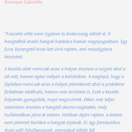
Besenyei Gabriella
"A kezelés előtt némi izgalom és kíváncsiság töltött el. A
hangtálból áradó hangok hatására hamar megnyugodtam. Egy
fura, bizsergető érzés lett úrrá rajtam, ami mosolygásra
késztetett.
A kezelés alatt nemcsak azon a helyen éreztem a rezgést ahol a
tál volt, hanem egész mélyen a belsőmben. A meglepő, hogy a
fájdalom nemcsak azon a helyen jelentkezett ahol a probléma
fizikálisan található, hanem más területen is. Ezek a kezelés
folyamán gyengültek, majd megszűntek. Ekkor már teljes
testemben éreztem a hangtál okozta rezgéseket, mely
hullámokban járta át testem. Valóban átjárt rajtam, a testem
nem jelentett korlátot a hangok útjának. Ez egy fantasztikus
érzés volt! Felvillanyozott, energiával töltött fel!