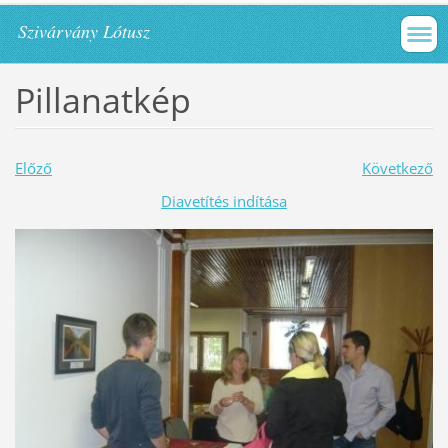
Szivárvány Lótusz
Pillanatkép
Előző
Következő
Diavetítés indítása