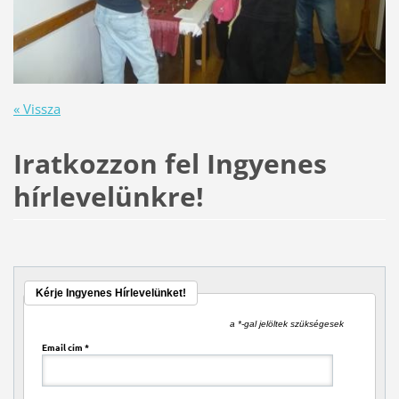
« Vissza
Iratkozzon fel Ingyenes
hírlevelünkre!
Kérje Ingyenes Hírlevelünket!
a *-gal jelöltek szükségesek
Email cím
*